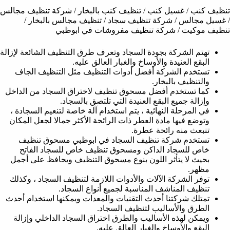
تنظيف كنب / غسيل كنب / تنظيف كنب بالبخار / شركة تنظيف مجالس
/ غسيل مجالس / شركة تنظيف سجاد / تنظيف مجالس بالبخار /
تنظيف موكيت / شركة تنظيف مفروشات في ابوظبي
تهتم الشركة بجودة السجاد وتعرف طرق التنظيف الشائعة لإزالة
البقع العنيدة والأوساخ والغبار العالق عليه.
تستخدم الشركة أفضل أدوات التنظيف مثل التنظيف الجاف
والتنظيف بالبخار.
كما تستخدم أفضل مسحوق تنظيف لاختراق السجاد من الداخل
وإزالة جميع البقع العنيدة التي تلتصق بالسجاد.
في المرحلة النهائية ، يتم استخدام آلة خاصة لتنعيم السجادة ،
وتوضع فيها مادة العطر ذات الرائحة الأكثر جمالا لجعل المكان
تنبعث منه رائحة عطرة.
تستخدم شركة تنظيف السجاد في ابوظبي مسحوق تنظيف
خاص للسجاد الداكن ومسحوق تنظيف خاص للسجاد الفاتح
بحيث لا يتأثر اللون بنوع مسحوق التنظيف ويحافظ على أجمل
مظهر.
توفر الشركة الآلات والأدوات اللازمة لتنظيف السجاد ، وكذلك
تنظيف المناشف المناسبة لجميع أنواع السجاد.
تمتلك شركتنا أحدث التقنيات والمعدات ويمكنها استخدام أحدث
الطرق والأساليب لتنظيف السجاد.
ويمكن لهذه الأساليب والطرق اختراق السجاد الداخلي وإزالة
البقع والأوساخ والغبار العالق عليه.