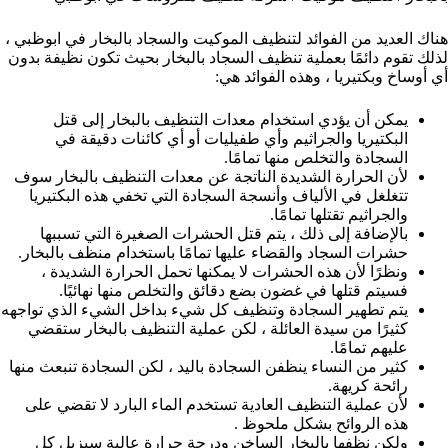
هناك العديد من الفوائد لتنظيف الموكيت والسجاد بالبخار في ابوظبي ،
لذلك تقوم دائمًا بعملية تنظيف السجاد بالبخار بحيث تكون نظيفة بدون
أي أوساخ وبكتيريا ، وهذه الفوائد هي:
يمكن أن يؤدي استخدام معدات التنظيف بالبخار إلى قتل
البكتيريا والجراثيم وأي طفيليات أو أي كائنات دقيقة في
السجادة والتخلص منها تمامًا.
لأن الحرارة الشديدة الناتجة عن معدات التنظيف بالبخار سوف
تتغلغل في الألياف وأنسجة السجادة التي تخفي هذه البكتيريا
والجراثيم تقتلها تمامًا.
بالإضافة إلى ذلك ، يتم قتل الحشرات الصغيرة التي تسببها
حشرات السجاد والقضاء عليها تمامًا باستخدام منظف بالبخار.
ونظرًا لأن هذه الحشرات لا يمكنها تحمل الحرارة الشديدة ،
فسيتم قتلها في غضون بضع دقائق والتخلص منها نهائيًا.
يتم تطهير السجادة وتنظيف كل شيء بداخل الشيء الذي تواجهه
كثيرًا من سيدة العائلة ، لكن عملية التنظيف بالبخار ستقضي
عليهم تمامًا.
كثير من النساء ينظفن السجادة باليد ، لكن السجادة تنبعث منها
رائحة كريهة.
لأن عملية التنظيف العادية تستخدم الماء البارد لا تقضي على
هذه الروائح بشكل ملحوظ .
ولكن نظفها بالبخار الساخن ودرجة حرارة عالية سيزيل كل