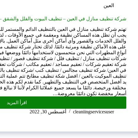
العين
شركة تنظيف منازل في العين – تنظيف البيوت والفلل والشقق – 526005377
تهتم شركة تنظيف منازل في العين بالتنظيف الدائم والمستمر ل
يجب أن تظل هذه المساكن نظيفة ومعقمة في جميع الأوقات ، لذل
والفلل الخدمات والقصور وأي أماكن أخرى مثل أماكن العمل. بالإ
على هذه الأماكن نظيفة ومرتبة دائمًا. لذلك تختار شركة تنظيف 
أنواع المطهرات التي نحن متحمسون لاستخدامها دائمًا ووضعها 
شركات تنظيف منازل / تنظيف فلل / شركة تنظيف قصور / تنظيف ا
شركة تعقيم شركات / تعقيم مساجد / تعقيم مكاتب / شركات تعقي
في العين/ شركة تنظيف مجالس / تنظيف كنب /شركة تنظيف بالبح
تنظيف الموكيت بالعين / افضل شكة تنظيف مطابخ تتم عملية ال
يد أفضل المتخصص في التنظيف والتطهير. كما نقدم لكم هذه الخد
مختلفة ورخيصة. دائمًا ما يسعد جميع عملائنا الكرام لأننا لا نبالغ 
أسعار مخفضة تكون دائمًا معروضة…
اقرأ المزيد
cleaniingservicesuser
أغسطس 30, 2022